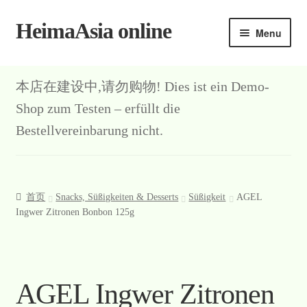
HeimaAsia online
Skip
Skip
Menu
to
to
navigation
content
本店在建设中,请勿购物! Dies ist ein Demo-
Shop zum Testen – erfüllt die
Bestellvereinbarung nicht.
首页
Snacks, Süßigkeiten & Desserts
Süßigkeit
AGEL
Ingwer Zitronen Bonbon 125g
AGEL Ingwer Zitronen