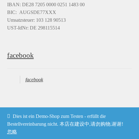
IBAN: DE28 7205 0000 0251 1483 00
BIC: AUGSDE77XXX
Umsatzsteuer: 103 128 90513
UST-IdNr: DE 298115514
facebook
facebook
Dies ist ein Demo-Shop zum Testen - erfüllt die
© Heima online 2026
Bestellvereinbarung nicht. 本店在建设中,请勿购物,谢谢!
忽略