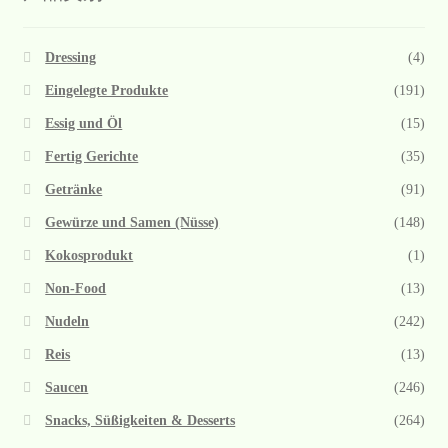
Dressing
(4)
Eingelegte Produkte
(191)
Essig und Öl
(15)
Fertig Gerichte
(35)
Getränke
(91)
Gewürze und Samen (Nüsse)
(148)
Kokosprodukt
(1)
Non-Food
(13)
Nudeln
(242)
Reis
(13)
Saucen
(246)
Snacks, Süßigkeiten & Desserts
(264)