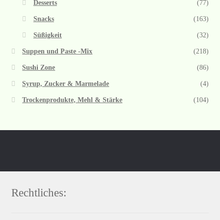
Desserts
(77)
Snacks
(163)
Süßigkeit
(32)
Suppen und Paste -Mix
(218)
Sushi Zone
(86)
Syrup, Zucker & Marmelade
(4)
Trockenprodukte, Mehl & Stärke
(104)
Rechtliches: