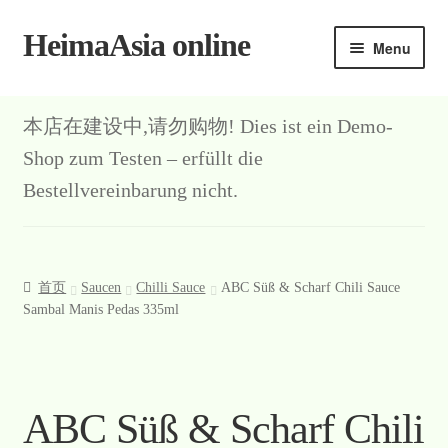
HeimaAsia online
Skip
Skip
Menu
to
to
navigation
content
首页
本店在建设中,请勿购物! Dies ist ein Demo-
About
Shop zum Testen – erfüllt die
Bestellvereinbarung nicht.
AGB
Contact
首页
Saucen
Chilli Sauce
ABC Süß & Scharf Chili Sauce
Datenschutz
Sambal Manis Pedas 335ml
Kasse
Mein Konto
ABC Süß & Scharf Chili