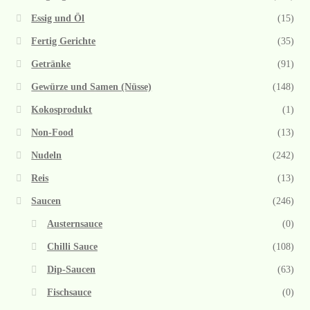
Essig und Öl
(15)
Fertig Gerichte
(35)
Getränke
(91)
Gewürze und Samen (Nüsse)
(148)
Kokosprodukt
(1)
Non-Food
(13)
Nudeln
(242)
Reis
(13)
Saucen
(246)
Austernsauce
(0)
Chilli Sauce
(108)
Dip-Saucen
(63)
Fischsauce
(0)