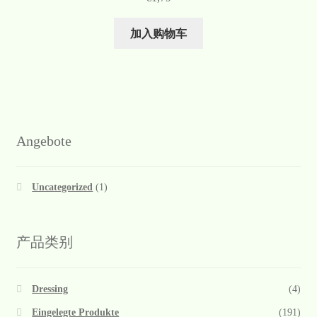
加入购物车
Angebote
Uncategorized
(1)
产品类别
Dressing
(4)
Eingelegte Produkte
(191)