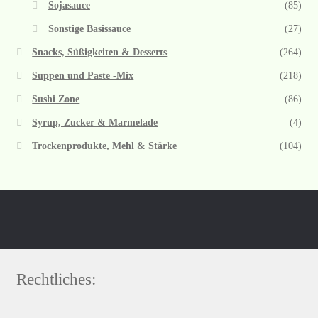
Sojasauce
(85)
Sonstige Basissauce
(27)
Snacks, Süßigkeiten & Desserts
(264)
Suppen und Paste -Mix
(218)
Sushi Zone
(86)
Syrup, Zucker & Marmelade
(4)
Trockenprodukte, Mehl & Stärke
(104)
Rechtliches: