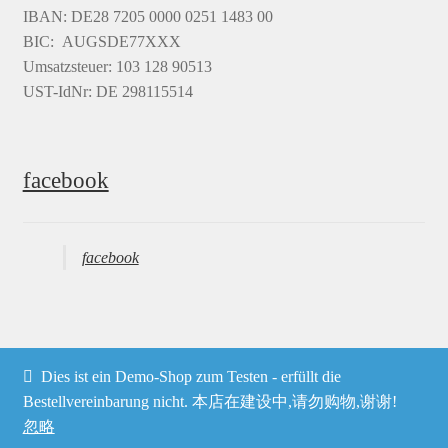
IBAN: DE28 7205 0000 0251 1483 00
BIC: AUGSDE77XXX
Umsatzsteuer: 103 128 90513
UST-IdNr: DE 298115514
facebook
facebook
Dies ist ein Demo-Shop zum Testen - erfüllt die
© Heima online 2026
Bestellvereinbarung nicht. 本店在建设中,请勿购物,谢谢!
忽略