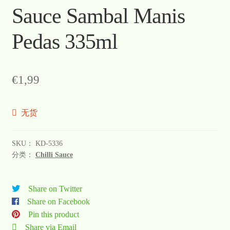
Sauce Sambal Manis
Warenkorb
Pedas 335ml
Welcome
Widerrufsformular
€
1,99
关于
无货
联系
SKU：
KD-5336
分类：
Chilli Sauce
Share on Twitter
Share on Facebook
Pin this product
Share via Email