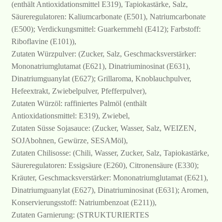
(enthält Antioxidationsmittel E319), Tapiokastärke, Salz,
Säureregulatoren: Kaliumcarbonate (E501), Natriumcarbonate
(E500); Verdickungsmittel: Guarkernmehl (E412); Farbstoff:
Riboflavine (E101)),
Zutaten Würzpulver: (Zucker, Salz, Geschmacksverstärker:
Mononatriumglutamat (E621), Dinatriuminosinat (E631),
Dinatriumguanylat (E627); Grillaroma, Knoblauchpulver,
Hefeextrakt, Zwiebelpulver, Pfefferpulver),
Zutaten Würzöl: raffiniertes Palmöl (enthält
Antioxidationsmittel: E319), Zwiebel,
Zutaten Süsse Sojasauce: (Zucker, Wasser, Salz, WEIZEN,
SOJAbohnen, Gewürze, SESAMöl),
Zutaten Chilisosse: (Chili, Wasser, Zucker, Salz, Tapiokastärke,
Säureregulatoren: Essigsäure (E260), Citronensäure (E330);
Kräuter, Geschmacksverstärker: Mononatriumglutamat (E621),
Dinatriumguanylat (E627), Dinatriuminosinat (E631); Aromen,
Konservierungsstoff: Natriumbenzoat (E211)),
Zutaten Garnierung: (STRUKTURIERTES