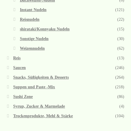
Buchweizen-Nudeln
(6)
Instant Nudeln
(121)
Reisnudeln
(22)
shirataki/Konnyaku Nudeln
(15)
Sonstige Nudeln
(30)
Weizennudeln
(62)
Reis
(13)
Saucen
(246)
Snacks, Süßigkeiten & Desserts
(264)
Suppen und Paste -Mix
(218)
Sushi Zone
(86)
Syrup, Zucker & Marmelade
(4)
Trockenprodukte, Mehl & Stärke
(104)