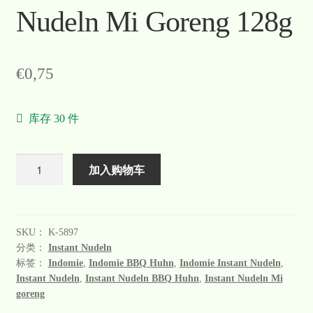
Nudeln Mi Goreng 128g
€
0,75
库存 30 件
数
加入购物车
量
SKU：
K-5897
分类：
Instant Nudeln
标签：
Indomie
,
Indomie BBQ Huhn
,
Indomie Instant Nudeln
,
Instant Nudeln
,
Instant Nudeln BBQ Huhn
,
Instant Nudeln Mi
goreng