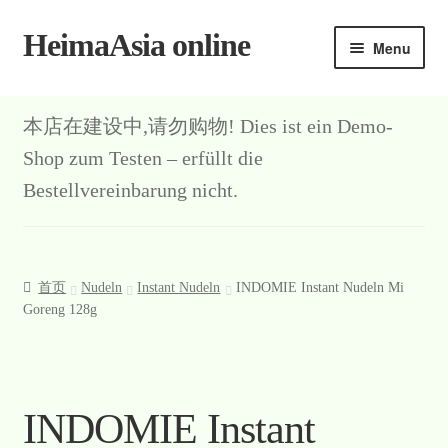
HeimaAsia online
Skip
Skip
Menu
to
to
navigation
content
本店在建设中,请勿购物! Dies ist ein Demo-
Shop zum Testen – erfüllt die
Bestellvereinbarung nicht.
首页
Nudeln
Instant Nudeln
INDOMIE Instant Nudeln Mi
Goreng 128g
INDOMIE Instant