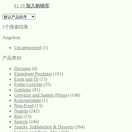
€
1,19
加入购物车
1个搜索结果：
Angebote
Uncategorized
(1)
产品类别
Dressing
(4)
Eingelegte Produkte
(191)
Essig und Öl
(15)
Fertig Gerichte
(35)
Getränke
(91)
Gewürze und Samen (Nüsse)
(148)
Kokosprodukt
(1)
Non-Food
(13)
Nudeln
(242)
Reis
(13)
Saucen
(246)
Snacks, Süßigkeiten & Desserts
(264)