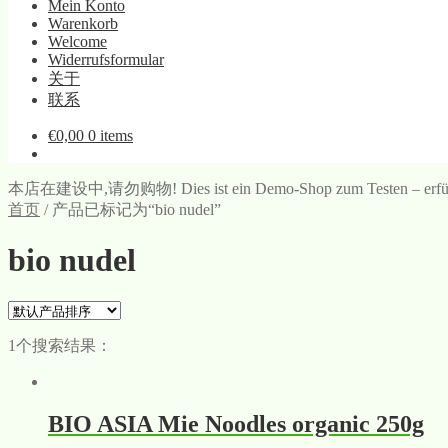
Mein Konto
Warenkorb
Welcome
Widerrufsformular
关于
联系
€
0,00
0 items
本店在建设中,请勿购物! Dies ist ein Demo-Shop zum Testen – erfüllt di
首页
/
产品已标记为“bio nudel”
bio nudel
1个搜索结果：
BIO ASIA Mie Noodles organic 250g