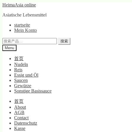
Skip
Skip
HeimaAsia online
to
to
Asiatische Lebensmittel
navigation
content
startseite
Mein Konto
搜
搜索
索：
Menu
首页
Nudeln
Reis
Essig und Öl
Saucen
Gewürze
Sonstige Basissauce
首页
About
AGB
Contact
Datenschutz
Kasse